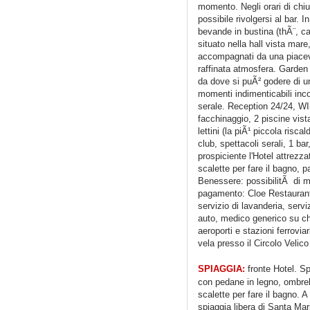
momento. Negli orari di chiu
possibile rivolgersi al bar. I
bevande in bustina (thÃ¨, ca
situato nella hall vista mar
accompagnati da una piacev
raffinata atmosfera. Garden B
da dove si puÃ² godere di u
momenti indimenticabili incor
serale. Reception 24/24, WI-
facchinaggio, 2 piscine vis
lettini (la piÃ¹ piccola risc
club, spettacoli serali, 1 bar
prospiciente l'Hotel attrezza
scalette per fare il bagno, p
Benessere: possibilitÃ di m
pagamento: Cloe Restaurant
servizio di lavanderia, servi
auto, medico generico su chi
aeroporti e stazioni ferroviar
vela presso il Circolo Velic
SPIAGGIA:
fronte Hotel. Sp
con pedane in legno, ombrell
scalette per fare il bagno. A
spiaggia libera di Santa Ma