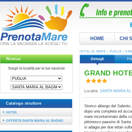
HOME
CHI 
»
»
HOTEL AL MARE
PUGLIA
SAN
Ricerca:
Dettagli
Pre
Scegli la località per le tue vacanze
GRAND HOTE
Località:
SANTA MARIA AL 
Catalogo strutture
Storico albergo del Salento, 
dopo una completa ed accura
HOTEL
mare incontaminato della cos
OFFERTE SANTA MARIA AL BAGNO
pittoresco paesino di Santa
si adagia per due ettari sull