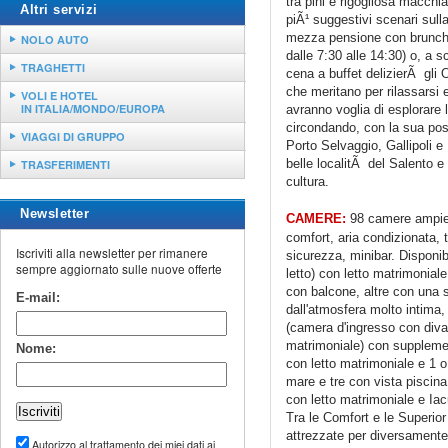
tra pini e rigogliosa macchi
Altri servizi
piÃ¹ suggestivi scenari sulla 
mezza pensione con brunch (
NOLO AUTO
dalle 7:30 alle 14:30) o, a 
TRAGHETTI
cena a buffet delizierÃ gli O
che meritano per rilassarsi 
VOLI E HOTEL
IN ITALIA/MONDO/EUROPA
avranno voglia di esplorare 
circondando, con la sua posi
VIAGGI DI GRUPPO
Porto Selvaggio, Gallipoli e
belle localitÃ del Salento e 
TRASFERIMENTI
cultura.
Newsletter
CAMERE:
98 camere ampie 
comfort, aria condizionata, 
Iscriviti alla newsletter per rimanere
sicurezza, minibar. Disponib
sempre aggiornato sulle nuove offerte
letto) con letto matrimoniale
con balcone, altre con una 
E-mail:
dall'atmosfera molto intima
(camera d'ingresso con diva
matrimoniale) con supplement
Nome:
con letto matrimoniale e 1 o 
mare e tre con vista piscin
con letto matrimoniale e Ia
Tra le Comfort e le Superior
attrezzate per diversamente 
Autorizzo al trattamento dei miei dati ai