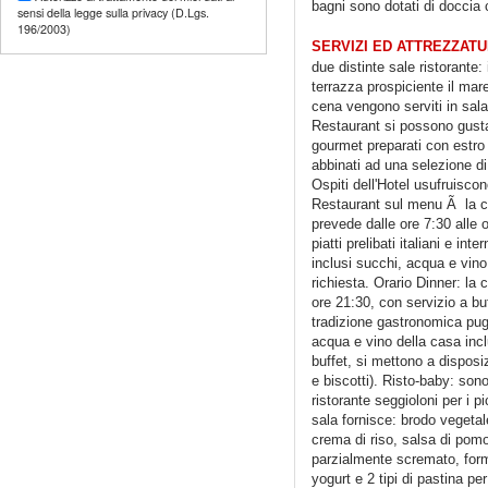
bagni sono dotati di doccia
sensi della legge sulla privacy (D.Lgs.
196/2003)
SERVIZI ED ATTREZZAT
due distinte sale ristorante
terrazza prospiciente il mare
cena vengono serviti in sal
Restaurant si possono gustar
gourmet preparati con estro 
abbinati ad una selezione di 
Ospiti dell'Hotel usufruiscon
Restaurant sul menu Ã la ca
prevede dalle ore 7:30 alle 
piatti prelibati italiani e int
inclusi succhi, acqua e vino,
richiesta. Orario Dinner: la 
ore 21:30, con servizio a buff
tradizione gastronomica pugl
acqua e vino della casa inclu
buffet, si mettono a disposi
e biscotti). Risto-baby: sono
ristorante seggioloni per i pi
sala fornisce: brodo vegeta
crema di riso, salsa di pomo
parzialmente scremato, form
yogurt e 2 tipi di pastina p