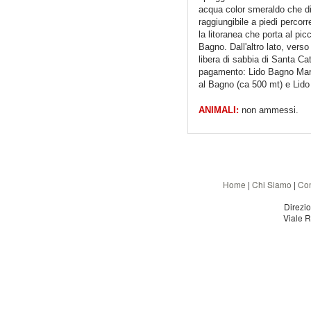
acqua color smeraldo che di
raggiungibile a piedi perco
la litoranea che porta al pic
Bagno. Dall'altro lato, verso
libera di sabbia di Santa C
pagamento: Lido Bagno Mari
al Bagno (ca 500 mt) e Lido
ANIMALI:
non ammessi.
Home
|
Chi Siamo
|
Con
Direzi
Viale R